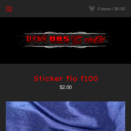
0 items /
$
0.00
Sticker flo f100
$
2.00